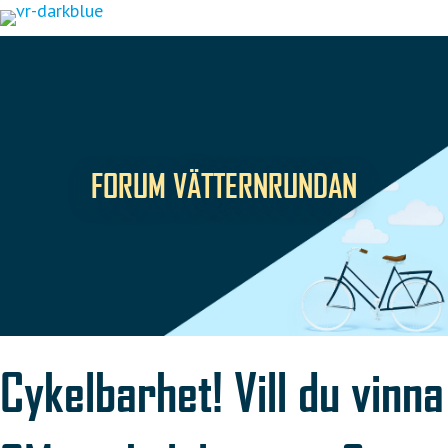
Hoppa
till
innehåll
FORUM VÄTTERNRUNDAN
Cykelbarhet! Vill du vinna